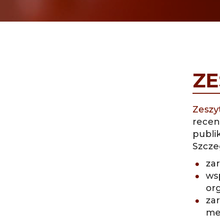
ZE
Zeszy
recen
publi
Szcze
zar
ws
org
za
me