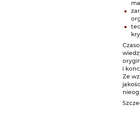
ma
zar
or
teo
kr
Czaso
wiedz
orygi
i kon
Ze wz
jakoś
nieog
Szcze