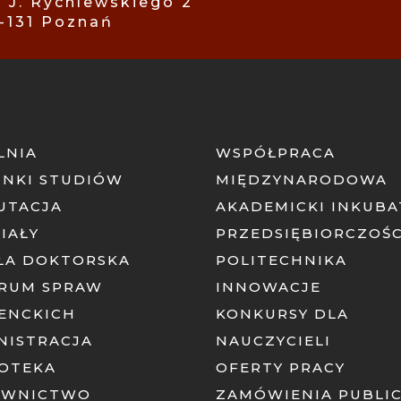
. J. Rychlewskiego 2
-131 Poznań
LNIA
WSPÓŁPRACA
UNKI STUDIÓW
MIĘDZYNARODOWA
UTACJA
AKADEMICKI INKUB
IAŁY
PRZEDSIĘBIORCZOŚC
ŁA DOKTORSKA
POLITECHNIKA
RUM SPRAW
INNOWACJE
ENCKICH
KONKURSY DLA
NISTRACJA
NAUCZYCIELI
IOTEKA
OFERTY PRACY
AWNICTWO
ZAMÓWIENIA PUBLI