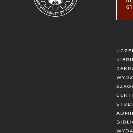
ul
61
UCZE
KIER
REKR
WYDZ
SZKO
CENT
STUD
ADMI
BIBL
WYD