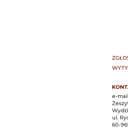
ZGŁO
WYTY
KONT
e-mai
Zeszy
Wydzia
ul. R
60-96