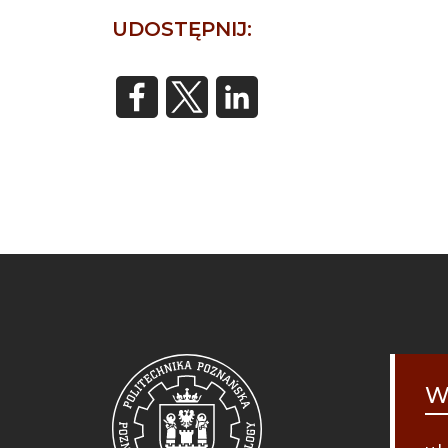
UDOSTĘPNIJ:
STO
MOB
W