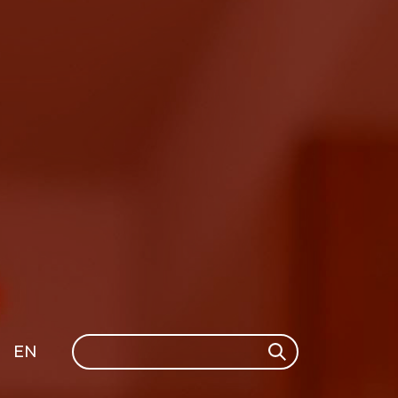
Search
EN
Search
GLI
SH