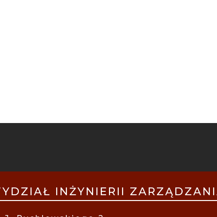
PKA
ILE
YDZIAŁ INŻYNIERII ZARZĄDZAN