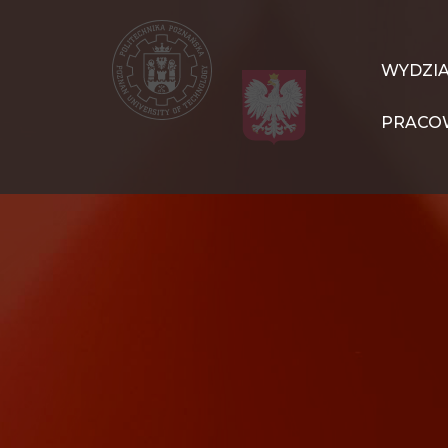
Przejdź
do
treści
WIT
WYDZI
Navigation
PRACO
PL