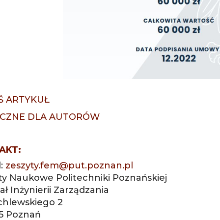
Ś ARTYKUŁ
CZNE DLA AUTORÓW
AKT:
l:
zeszyty.fem@put.poznan.pl
ty Naukowe Politechniki Poznańskiej
ł Inżynierii Zarządzania
ychlewskiego 2
5 Poznań