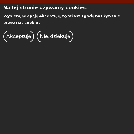
ul. J. Rychlewskiego 2
Na tej stronie używamy cookies.
61-131 Poznań
Wybierając opcję
Akceptuję
, wyrażasz zgodę na używanie
przez nas cookies.
Akceptuję
Nie, dziękuję
ADMINISTRACJA
BIBLIOTEKA
BIURO DS. OSÓB
NIEPEŁNOSPRAWNYCH
BRANDSHOP
DEKLARACJA DOSTĘPNOŚCI
KIERUNKI STUDIÓW
KONKURSY DLA NAUCZYCIELI