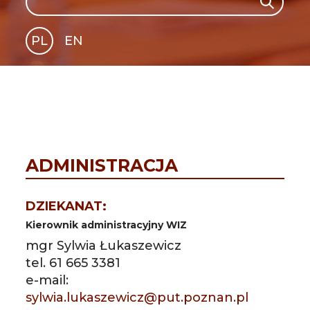
Search
PL
EN
GLI
SH
ADMINISTRACJA
DZIEKANAT:
Kierownik administracyjny WIZ
mgr Sylwia Łukaszewicz
tel. 61 665 3381
e-mail:
sylwia.lukaszewicz@put.poznan.pl