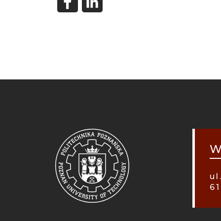
STO
MOB
W
ul
61