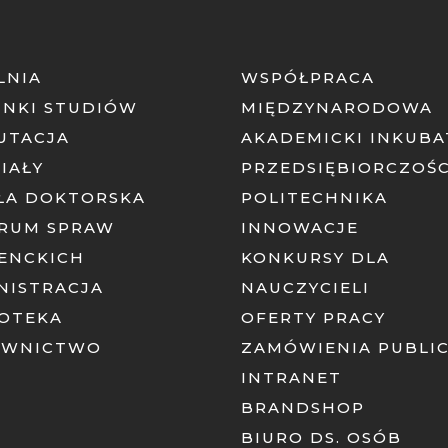
LNIA
WSPÓŁPRACA
UNKI STUDIÓW
MIĘDZYNARODOWA
UTACJA
AKADEMICKI INKUB
IAŁY
PRZEDSIĘBIORCZOŚC
ŁA DOKTORSKA
POLITECHNIKA
RUM SPRAW
INNOWACJE
ENCKICH
KONKURSY DLA
NISTRACJA
NAUCZYCIELI
IOTEKA
OFERTY PRACY
AWNICTWO
ZAMÓWIENIA PUBLI
INTRANET
BRANDSHOP
BIURO DS. OSÓB