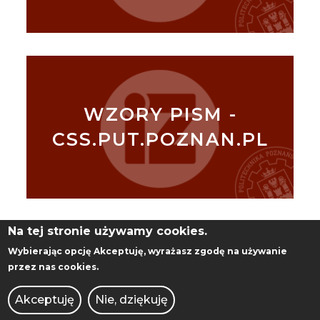
WZORY PISM -
CSS.PUT.POZNAN.PL
Na tej stronie używamy cookies.
Wybierając opcję
Akceptuję
, wyrażasz zgodę na używanie
przez nas cookies.
PRACE DYPLOMOWE
Akceptuję
Nie, dziękuję