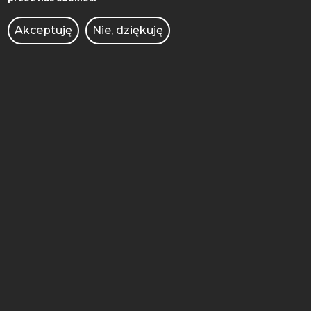
ADMINISTRACJA
Akceptuję
Nie, dziękuję
BIBLIOTEKA
BIURO DS. OSÓB
NIEPEŁNOSPRAWNYCH
BRANDSHOP
DEKLARACJA DOSTĘPNOŚCI
KIERUNKI STUDIÓW
KONKURSY DLA NAUCZYCIELI
OCHRONA DANYCH OSOBOWYCH
OFERTY PRACY
PRAWO ATOMOWE