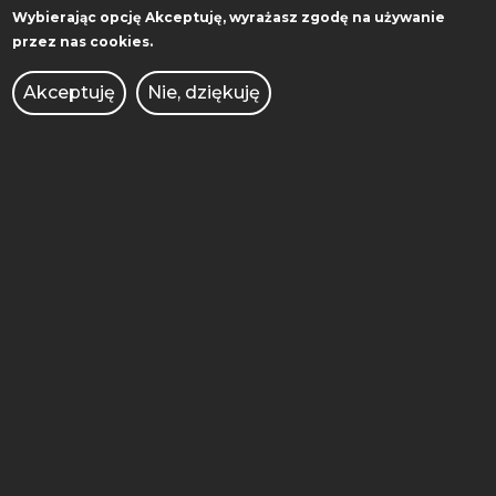
Wybierając opcję
Akceptuję
, wyrażasz zgodę na używanie
przez nas cookies.
Akceptuję
Nie, dziękuję
KONFERENCJA XI
POZNAŃSKIE FORUM
LOGISTYCZNE (13-
14.04.2023 R.)
WIZ-BIZ-LOG DAY
(08.05.2023)