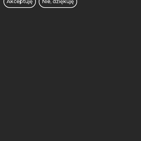
Akceptuję
Nie, dziękuję
BIURO DS. OSÓB
NIEPEŁNOSPRAWNYCH
BRANDSHOP
DEKLARACJA DOSTĘPNOŚCI
KIERUNKI STUDIÓW
KONKURSY DLA NAUCZYCIELI
OCHRONA DANYCH OSOBOWYCH
OFERTY PRACY
PRAWO ATOMOWE
RADIO AFERA