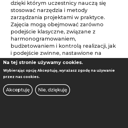
dzięki którym uczestnicy nauczą się
stosować narzędzia i metody
zarządzania projektami w praktyce.
Zajęcia mogą obejmować zarówno
podejście klasyczne, związane z
harmonogramowaniem,
budżetowaniem i kontrolą realizacji, jak
i podejście zwinne, nastawione na
elastyczność, iteracyjność oraz szybką
Na tej stronie używamy cookies.
reakcję na zmiany. Dzięki temu
Wybierając opcję
Akceptuję
, wyrażasz zgodę na używanie
uczestnicy zyskają szerszą perspektywę
przez nas cookies.
i lepiej zrozumieją, w jakich warunkach
warto stosować określone metody oraz
Akceptuję
Nie, dziękuję
jak dobierać narzędzia do charakteru
projektu.