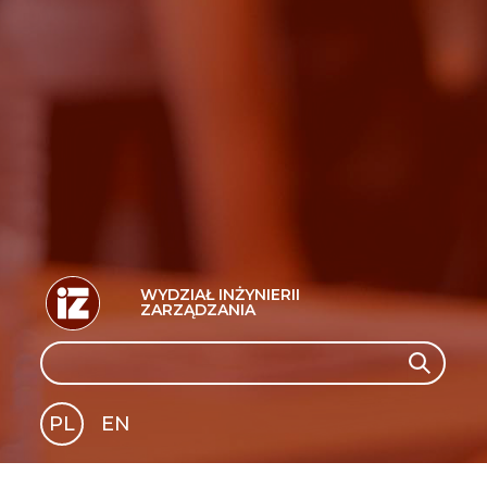
WYDZIAŁ INŻYNIERII
ZARZĄDZANIA
Search
Search
PL
EN
GLI
SH