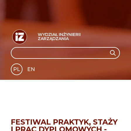
WYDZIAŁ INŻYNIERII
ZARZĄDZANIA
Search
Search
PL
EN
GLI
SH
FESTIWAL PRAKTYK, STAŻY
I PRAC DYPLOMOWYCH -