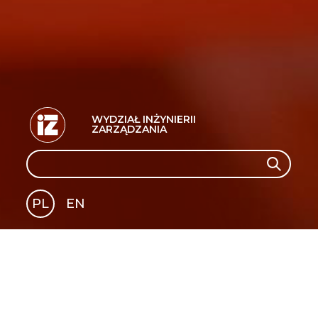
WYDZIAŁ INŻYNIERII
ZARZĄDZANIA
Search
Search
PL
EN
GLI
SH