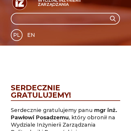
WYDZIAŁ INŻYNIERII
ZARZĄDZANIA
Search
Search
PL
EN
GLI
SH
SERDECZNIE
GRATULUJEMY!
Serdecznie gratulujemy panu
 mgr inż. 
Pawłowi Posadzemu
, który obronił na 
Wydziale Inżynierii Zarządzania 