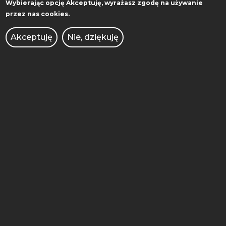
Wybierając opcję
Akceptuję
, wyrażasz zgodę na używanie
przez nas cookies.
Akceptuję
Nie, dziękuję
STOPKA
WYDZIAŁ INŻYNIERII
MOBILE
ZARZĄDZANIA