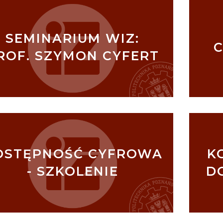
SEMINARIUM WIZ:
ROF. SZYMON CYFERT
OSTĘPNOŚĆ CYFROWA
K
- SZKOLENIE
D