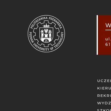
STO
MOB
W
ul
61
UCZE
KIER
REKR
WYDZ
SZKO