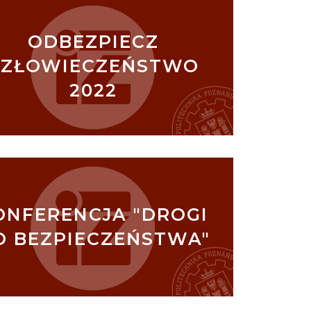
ODBEZPIECZ
CZŁOWIECZEŃSTWO
2022
ONFERENCJA "DROGI
O BEZPIECZEŃSTWA"