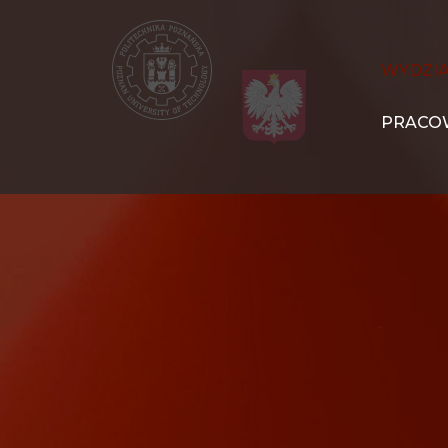
Przejdź
do
treści
WIT
WYDZI
Navigation
PRACO
PL