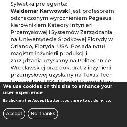
Sylwetka prelegenta:
Waldemar Karwowski
jest profesorem
odznaczonym wyróżnieniem Pegasus i
kierownikiem Katedry Inżynierii
Przemysłowej i Systemów Zarządzania
na Uniwersytecie Środkowej Florydy w
Orlando, Floryda, USA. Posiada tytuł
magistra inżynierii produkcji i
zarządzania uzyskany na Politechnice
Wrocławskiej oraz doktorat z inżynierii
przemysłowej uzyskany na Texas Tech
University w USA. Uzyskał tytuł doktora
We use cookies on this site to enhance your
nauk z nauki o zarządzaniu w
user experience
Instytucie Organizacji i Zarządzania w
By clicking the Accept button, you agree to us doing so.
Przemyśle w Warszawie oraz odebrał
tytuł profesora z rąk Prezydenta RP
Accept
No, thanks
(2012).