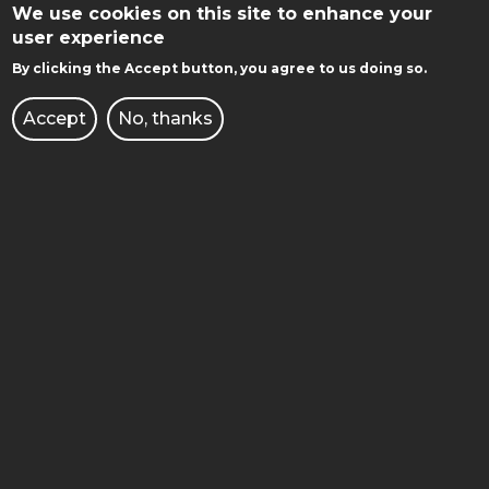
We use cookies on this site to enhance your
user experience
By clicking the Accept button, you agree to us doing so.
Accept
No, thanks
STOPKA
FACULTY OF ENGINEERING
MOBILE
MANAGEMENT
2 J. Rychlewski street
61-131 Poznan
ADMINISTRACJA
BIBLIOTEKA
BIURO DS. OSÓB