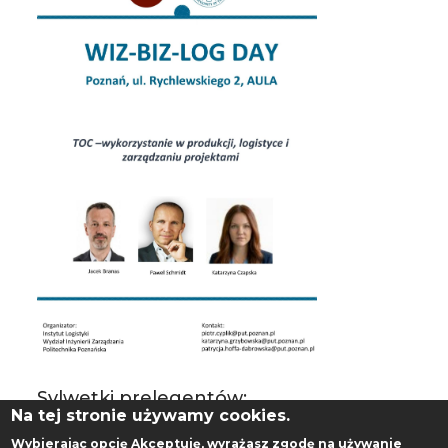
Sylwetki prelegentów:
Na tej stronie używamy cookies.
Jacek Branas
–
doświadczony trener i
Wybierając opcję
Akceptuję
, wyrażasz zgodę na używanie