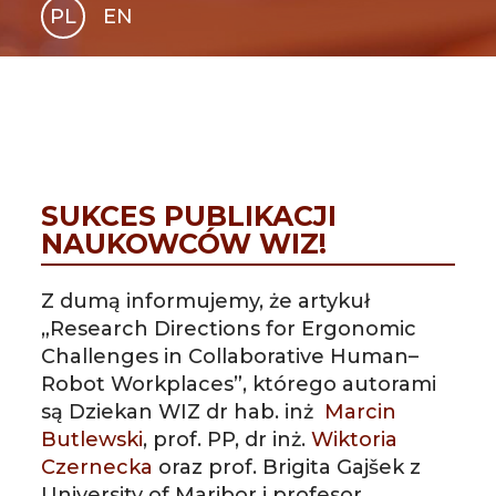
PL
EN
GLI
SH
SUKCES PUBLIKACJI
NAUKOWCÓW WIZ!
Z dumą informujemy, że artykuł
„Research Directions for Ergonomic
Challenges in Collaborative Human–
Robot Workplaces”, którego autorami
są Dziekan WIZ dr hab. inż
Marcin
Butlewski
, prof. PP, dr inż.
Wiktoria
Czernecka
oraz prof. Brigita Gajšek z
University of Maribor i profesor